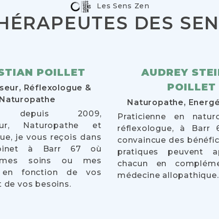
Les Sens Zen
THÉRAPEUTES DES SEN
STIAN POILLET
AUDREY STE
POILLET
seur, Réflexologue &
Naturopathe
Naturopathe, Energé
ien depuis 2009,
Praticienne en natur
eur, Naturopathe et
réflexologue, à Barr 
ue, je vous reçois dans
convaincue des bénéfi
binet à Barr 67 où
pratiques peuvent a
e mes soins ou mes
chacun en complém
s en fonction de vos
médecine allopathique.
t de vos besoins.