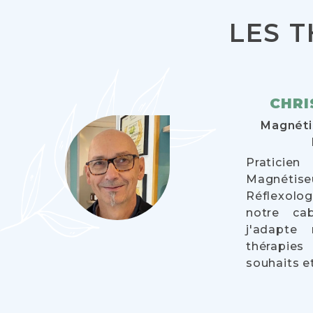
LES 
CHRI
Magnéti
Pratic
Magnétis
Réflexolog
notre ca
j'adapt
thérapie
souhaits e