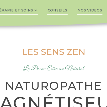
ÉRAPIE ET SOINS
CONSEILS
NOS VIDEOS
LES SENS ZEN
Le Bien-Etre au Naturel
NATUROPATHE
AGNÉTISE