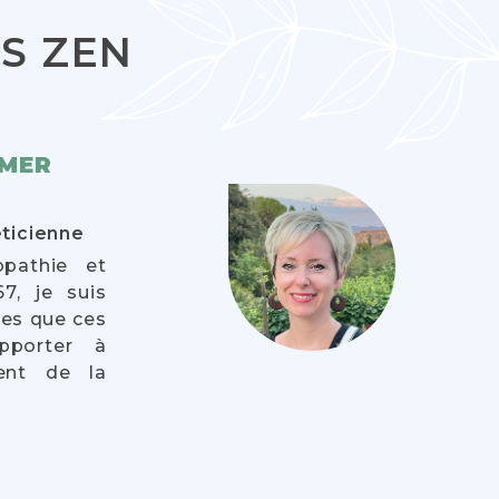
S ZEN
IMER
ticienne
opathie et
67, je suis
ces que ces
pporter à
ent de la