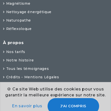
Magnétisme
Nettoyage énergétique
Naturopathe
Réflexoloque
À propos
Nos tarifs
Notre histoire
Tous les témoignages
Crédits - Mentions Légales
🍪 Ce site Web utilise des cookies pour vous
garantir la meilleure expérience sur notre site.
©2024
Les sens zen
. SIRET : 528 270 671 00027 -
En savoir plus
J'AI COMPRIS
propulsé par une plateforme Iris-Kube